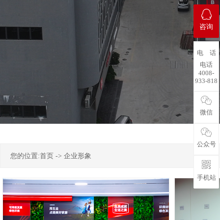
咨询
电 话
电话
4008-
933-818
微信
公众号
您的位置:
首页
->
企业形象
手机站