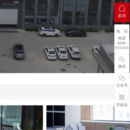
咨询
电 话
电话
4008-
933-818
微信
公众号
手机站