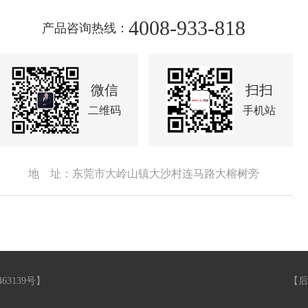
4008-933-818
产品咨询热线：
微信
扫扫
二维码
手机站
地 址：东莞市大岭山镇大沙村连马路大榕树旁
463139号
】
【
后