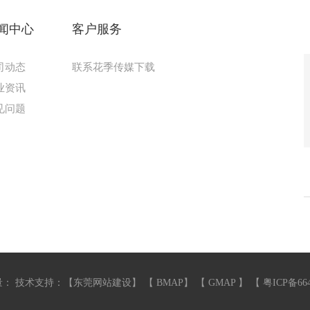
闻中心
客户服务
司动态
联系花季传媒下载
业资讯
见问题
：
技术支持：【
东莞网站建设
】 【
BMAP
】 【
GMAP
】 【
粤ICP备66