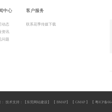
闻中心
客户服务
司动态
联系花季传媒下载
业资讯
见问题
：
技术支持：【
东莞网站建设
】 【
BMAP
】 【
GMAP
】 【
粤ICP备66