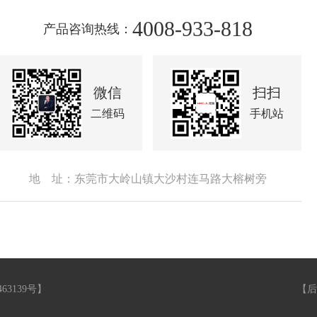
4008-933-818
产品咨询热线：
微信
扫扫
二维码
手机站
地 址：东莞市大岭山镇大沙村连马路大榕树旁
463139号
】
【
后